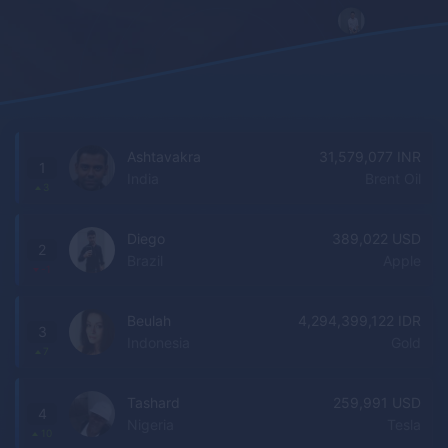
Ashtavakra
31,579,077 INR
1
India
Brent Oil
3
Diego
389,022 USD
2
Brazil
Apple
-1
Beulah
4,294,399,122 IDR
3
Indonesia
Gold
7
Tashard
259,991 USD
4
Nigeria
Tesla
10