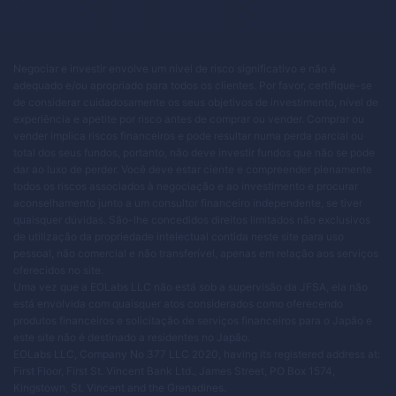
Negociar e investir envolve um nível de risco significativo e não é
adequado e/ou apropriado para todos os clientes. Por favor, certifique-se
de considerar cuidadosamente os seus objetivos de investimento, nível de
experiência e apetite por risco antes de comprar ou vender. Comprar ou
vender implica riscos financeiros e pode resultar numa perda parcial ou
total dos seus fundos, portanto, não deve investir fundos que não se pode
dar ao luxo de perder. Você deve estar ciente e compreender plenamente
todos os riscos associados à negociação e ao investimento e procurar
aconselhamento junto a um consultor financeiro independente, se tiver
quaisquer dúvidas. São-lhe concedidos direitos limitados não exclusivos
de utilização da propriedade intelectual contida neste site para uso
pessoal, não comercial e não transferível, apenas em relação aos serviços
oferecidos no site.
Uma vez que a EOLabs LLC não está sob a supervisão da JFSA, ela não
está envolvida com quaisquer atos considerados como oferecendo
produtos financeiros e solicitação de serviços financeiros para o Japão e
este site não é destinado a residentes no Japão.
EOLabs LLC, Company No 377 LLC 2020, having its registered address at:
First Floor, First St. Vincent Bank Ltd., James Street, PO Box 1574,
Kingstown, St. Vincent and the Grenadines.