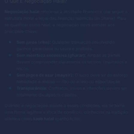
O Que É Negociação Halal?
Negociação halal
refere-se à atividade financeira que segue a
estrutura moral e legal das finanças islâmicas (lei Sharia). Para
se qualificar como halal, a negociação deve atender aos
princípios-chave:
Sem juros (riba):
Qualquer transação envolvendo
ganhos garantidos ou usura é proibida.
Sem incerteza excessiva (gharar):
Ambas as partes
devem compreender claramente os termos, resultados e
riscos.
Sem jogos de azar (maysir):
O lucro deve vir do esforço,
habilidade e análise — não do acaso ou especulação.
Transparência:
Contratos, ativos e intenções devem ser
totalmente divulgados e justos.
Quando a negociação atende a essas condições, ela se torna
uma forma legítima e ética de comércio, conhecida na tradição
islâmica como
kasb halal
(ganho lícito).