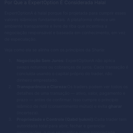
Por Que a ExpertOption É Considerada Halal
ExpertOptionA é halal porque foi projetada para cumprir esses
valores islâmicos fundamentais. A plataforma oferece um
ambiente transparente e livre de riba que incentiva a
negociação responsável e baseada em conhecimento, em vez
de especulação.
Veja como ela se alinha com os princípios da Sharia:
Negociação Sem Juros:
ExpertOptionA não aplica
swaps noturnos ou cobranças de juros. Cada transação é
concluída usando o capital próprio do trader, não
dinheiro emprestado.
Transparência e Clareza:
Os traders podem ver todos os
detalhes de uma transação — ativo, valor, pagamento e
prazo — antes de confirmar. Isso cumpre o princípio
islâmico de
ridā
(consentimento mútuo) e evita
gharar
(incerteza).
Propriedade e Controle (Qabd ḥukmī):
Cada trader tem
autoridade total para abrir, fechar e gerenciar
negociações, o que se qualifica como propriedade