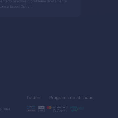
tentado resolver o problema diretamente
com a
ExpertOption
.
Traders
Programa de afiliados
mpresa