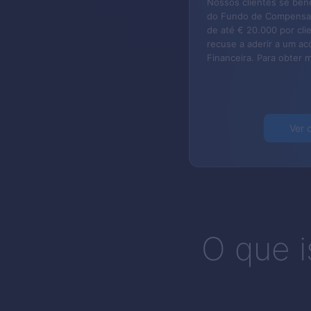
Nossos clientes se bene
do Fundo de Compensaç
de até € 20.000 por cl
recuse a aderir a um a
Financeira.
Para obter 
Ver 
O que i