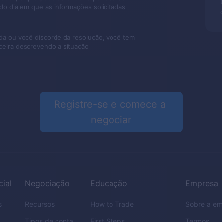
r do dia em que as informações solicitadas
vida ou você discorde da resolução, você tem
nceira descrevendo a situação
Registre-se e comece a 
negociar
cial
Negociação
Educação
Empresa
s
Recursos
How to Trade
Sobre a e
Tipos de conta
First Steps
Termos