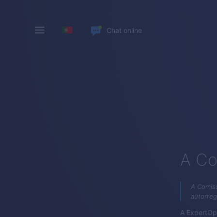
Chat online
A Co
A Comiss
autorreg
A
ExpertOp