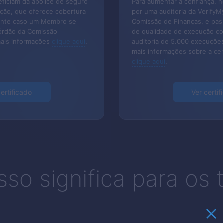
ficiam da apólice de seguro
Para aumentar a confiança, 
ão, que oferece cobertura
por uma auditoria da VerifyM
iente caso um Membro se
Comissão de Finanças, e pas
córdão da Comissão
de qualidade de execução c
mais informações
clique aqui
.
auditoria de 5.000 execuçõe
mais informações sobre a cer
clique aqui
.
certificado
Ver certif
sso significa para os 