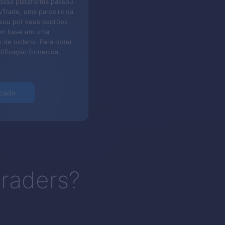
nossa plataforma passou
yTrade, uma parceira da
sou por seus padrões
om base em uma
s de ordens.
Para obter
tificação fornecida,
icado
traders?