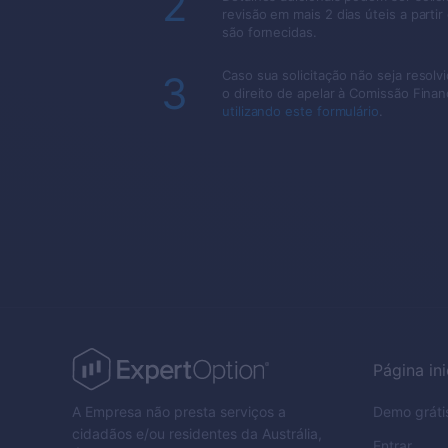
2
revisão em mais 2 dias úteis a parti
são fornecidas.
Caso sua solicitação não seja resol
3
o direito de apelar à Comissão Fina
utilizando este formulário
.
Página ini
A Empresa não presta serviços a
Demo gráti
cidadãos e/ou residentes da Austrália,
Entrar