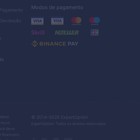
Modos de pagamento
e Pagamento
 Devolução
e
to
iderar
© 2014–
2026
ExpertOption
riscos
ExpertOption
. Todos os direitos reservados.
Você deve
 financeiro